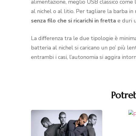
alimentazione, meglio USB classico come lo
al nichel o al litio. Per tagliare la barba
senza filo che si ricarichi in fretta
e duri u
La differenza tra le due tipologie è minim
batteria al nichel si caricano un po’ più len
entrambi i casi, l’autonomia si aggira intor
Potreb
Navigazione
articoli