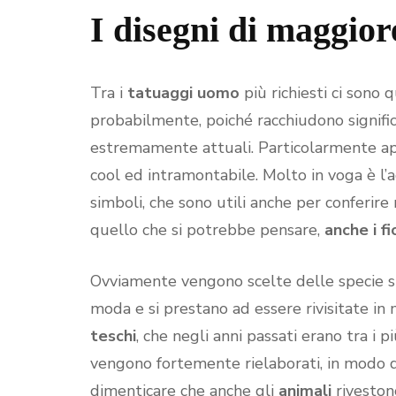
I disegni di maggio
Tra i
tatuaggi uomo
più richiesti ci sono 
probabilmente, poiché racchiudono significa
estremamente attuali. Particolarmente ap
cool ed intramontabile. Molto in voga è l’
simboli, che sono utili anche per conferire
quello che si potrebbe pensare,
anche i f
Ovviamente vengono scelte delle specie sp
moda e si prestano ad essere rivisitate in m
teschi
, che negli anni passati erano tra i 
vengono fortemente rielaborati, in modo d
dimenticare che anche gli
animali
riveston