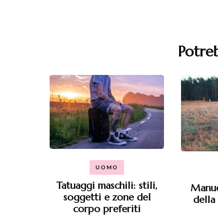
Potreb
Navigazione
articoli
UOMO
Tatuaggi maschili: stili,
Manuel
soggetti e zone del
della
corpo preferiti