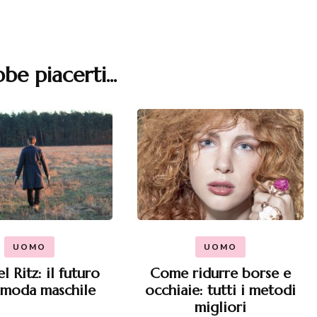
be piacerti...
UOMO
UOMO
 Ritz: il futuro
Come ridurre borse e
 moda maschile
occhiaie: tutti i metodi
migliori