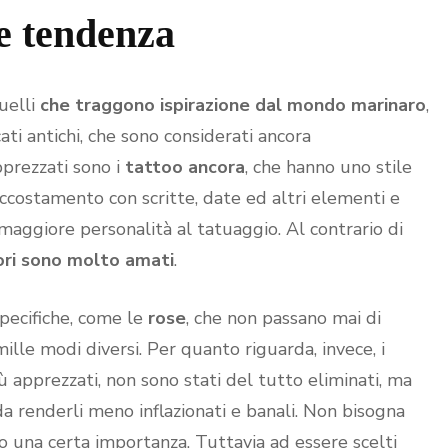
re tendenza
quelli
che traggono ispirazione dal mondo marinaro
,
ti antichi, che sono considerati ancora
prezzati sono i
tattoo ancora
, che hanno uno stile
accostamento con scritte, date ed altri elementi e
 maggiore personalità al tatuaggio. Al contrario di
iori sono molto amati
.
ecifiche, come le
rose
, che non passano mai di
ille modi diversi. Per quanto riguarda, invece, i
più apprezzati, non sono stati del tutto eliminati, ma
a renderli meno inflazionati e banali. Non bisogna
o una certa importanza. Tuttavia ad essere scelti