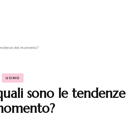
tendenze del momento?
UOMO
uali sono le tendenze
momento?