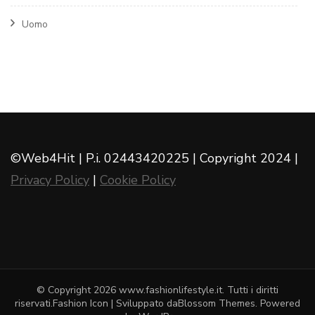
Uomo
©Web4Hit | P.i. 02443420225 | Copyright 2024 |
Privacy Policy
|
Cookie Policy
© Copyright 2026
www.fashionlifestyle.it
. Tutti i diritti
riservati.
Fashion Icon | Sviluppato da
Blossom Themes
. Powered