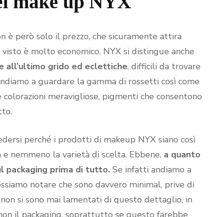
del make up NYX
 è però solo il prezzo, che sicuramente attira
 visto è molto economico. NYX si distingue anche
all’ultimo grido ed eclettiche
, difficili da trovare
e andiamo a guardare la gamma di rossetti così come
e colorazioni meravigliose, pigmenti che consentono
tto.
dersi perché i prodotti di makeup NYX siano così
ca e nemmeno la varietà di scelta. Ebbene,
a quanto
ul packaging prima di tutto.
Se infatti andiamo a
possiamo notare che sono davvero minimal, prive di
ti non si sono mai lamentati di questo dettaglio, in
 non il packaging, soprattutto se questo farebbe