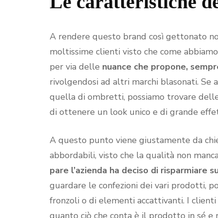
Le caratteristiche 
A rendere questo brand così gettonato non
moltissime clienti visto che come abbiamo
per via delle
nuance che propone, sempre 
rivolgendosi ad altri marchi blasonati. S
quella di ombretti, possiamo trovare dell
di ottenere un look unico e di grande effe
A questo punto viene giustamente da chie
abbordabili, visto che la qualità non man
pare l’azienda ha deciso di risparmiare s
guardare le confezioni dei vari prodotti, 
fronzoli o di elementi accattivanti. I clien
quanto ciò che conta è il prodotto in sé e