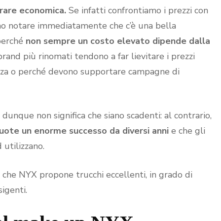
erare economica.
Se infatti confrontiamo i prezzi con
iamo notare immediatamente che c’è una bella
 perché
non sempre un costo elevato dipende dalla
 brand più rinomati tendono a far lievitare i prezzi
ezza o perché devono supportare campagne di
 dunque non significa che siano scadenti: al contrario,
cuote un enorme successo da diversi anni
e che gli
 utilizzano.
he NYX propone trucchi eccellenti, in grado di
igenti.