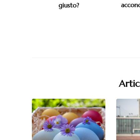
acconc
giusto?
Artic