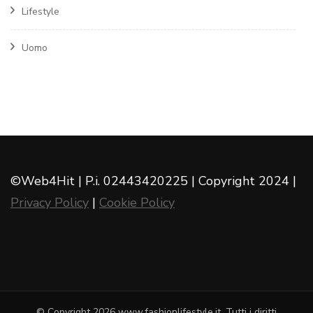
Lifestyle
Uomo
©Web4Hit | P.i. 02443420225 | Copyright 2024 |
Privacy Policy
|
Cookie Policy
© Copyright 2026
www.fashionlifestyle.it
. Tutti i diritti