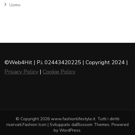
Uomo
©Web4Hit | P.i. 02443420225 | Copyright 2024 |
Privacy Policy
|
Cookie Policy
© Copyright 2026
www.fashionlifestyle.it
. Tutti i diritti
riservati.
Fashion Icon | Sviluppato da
Blossom Themes
. Powered
by
WordPress
.