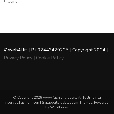
Uomo
©Web4Hit | P.i. 02443420225 | Copyright 2024 |
Privacy Policy
|
Cookie Policy
© Copyright 2026
www.fashionlifestyle.it
. Tutti i diritti
riservati.
Fashion Icon | Sviluppato da
Blossom Themes
. Powered
by
WordPress
.