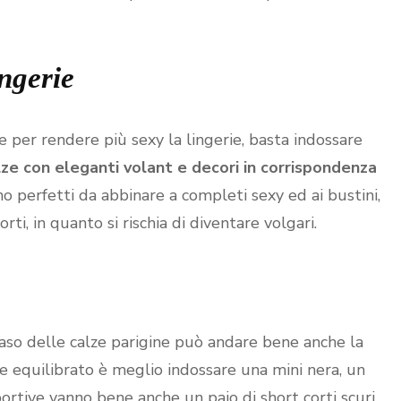
ingerie
e per rendere più sexy la lingerie, basta indossare
lze con eleganti volant e decori in corrispondenza
no perfetti da abbinare a completi sexy ed ai bustini,
ti, in quanto si rischia di diventare volgari.
 caso delle calze parigine può andare bene anche la
me equilibrato è meglio indossare una mini nera, un
sportive vanno bene anche un paio di short corti scuri