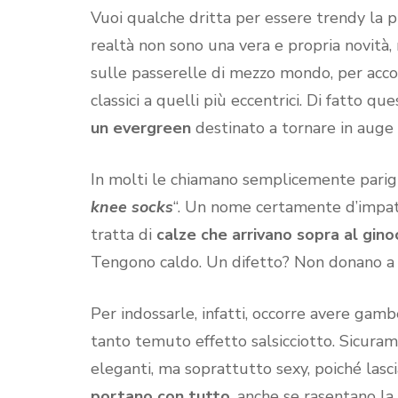
Vuoi qualche dritta per essere trendy la 
realtà non sono una vera e propria novità
sulle passerelle di mezzo mondo, per acco
classici a quelli più eccentrici. Di fatto 
un evergreen
destinato a tornare in auge i
In molti le chiamano semplicemente parigi
knee socks
“. Un nome certamente d’impatt
tratta di
calze che arrivano sopra al gino
Tengono caldo. Un difetto? Non donano a 
Per indossarle, infatti, occorre avere gambe
tanto temuto effetto salsicciotto. Sicuram
eleganti, ma soprattutto sexy, poiché las
portano con tutto
, anche se rasentano l