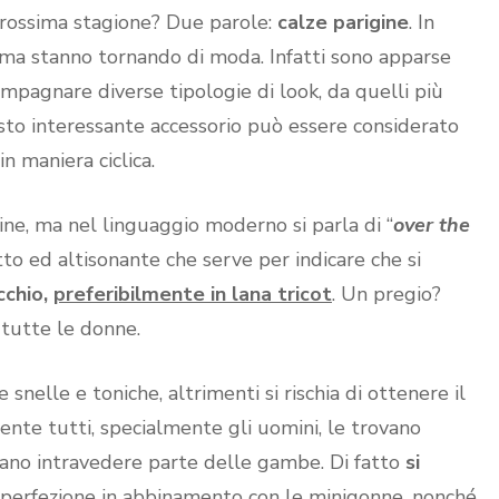
prossima stagione? Due parole:
calze parigine
. In
, ma stanno tornando di moda. Infatti sono apparse
mpagnare diverse tipologie di look, da quelli più
questo interessante accessorio può essere considerato
n maniera ciclica.
ne, ma nel linguaggio moderno si parla di “
over the
o ed altisonante che serve per indicare che si
cchio,
preferibilmente in lana tricot
. Un pregio?
tutte le donne.
 snelle e toniche, altrimenti si rischia di ottenere il
ente tutti, specialmente gli uomini, le trovano
ciano intravedere parte delle gambe. Di fatto
si
a perfezione in abbinamento con le minigonne, nonché