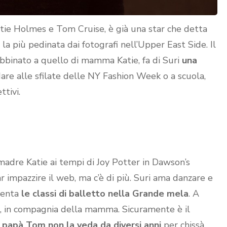
 Katie Holmes e Tom Cruise, è già una star che detta
 la più pedinata dai fotografi nell’Upper East Side. Il
abbinato a quello di mamma Katie, fa di Suri
una
ndare alle sfilate delle NY Fashion Week o a scuola,
tivi.
 madre Katie ai tempi di Joy Potter in Dawson’s
 impazzire il web, ma c’è di più. Suri ama danzare e
quenta
le classi di balletto nella Grande mela
. A
k, in compagnia della mamma. Sicuramente è il
l papà Tom non la veda da diversi anni
per chissà