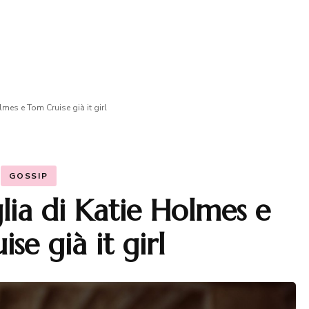
olmes e Tom Cruise già it girl
GOSSIP
iglia di Katie Holmes e
se già it girl