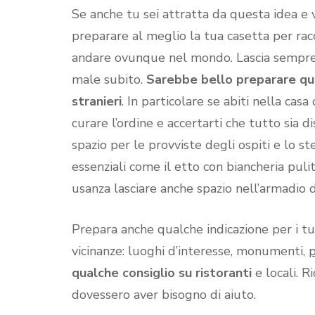
Se anche tu sei attratta da questa idea e v
preparare al meglio la tua casetta per racc
andare ovunque nel mondo. Lascia sempre 
male subito.
Sarebbe bello preparare qual
stranieri
. In particolare se abiti nella cas
curare l’ordine e accertarti che tutto sia dis
spazio per le provviste degli ospiti e lo s
essenziali come il etto con biancheria pul
usanza lasciare anche spazio nell’armadio de
Prepara anche qualche indicazione per i tu
vicinanze: luoghi d’interesse, monumenti,
p
qualche consiglio su ristoranti
e locali. R
dovessero aver bisogno di aiuto.