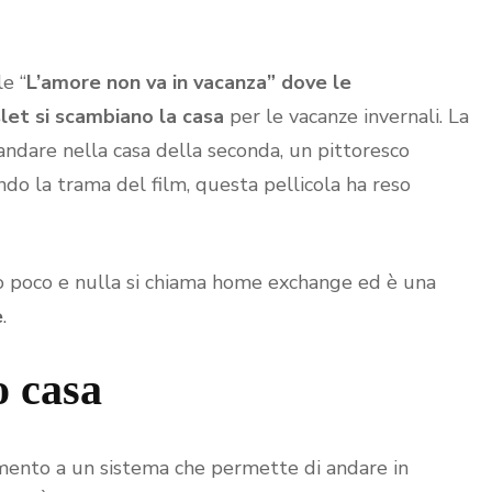
le “
L’amore non va in vacanza” dove le
et si scambiano la casa
per le vacanze invernali. La
andare nella casa della seconda, un pittoresco
do la trama del film, questa pellicola ha reso
o poco e nulla si chiama home exchange ed è una
e
.
o casa
rimento a un sistema che permette di andare in