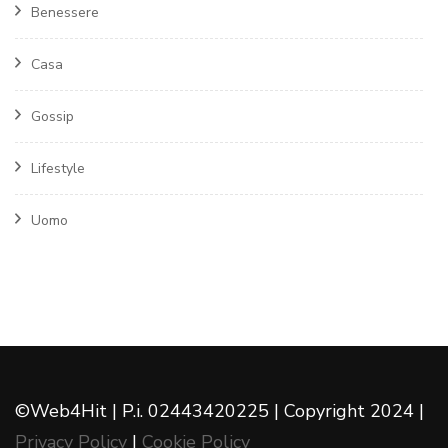
Benessere
Casa
Gossip
Lifestyle
Uomo
©Web4Hit | P.i. 02443420225 | Copyright 2024 |
Privacy Policy
|
Cookie Policy