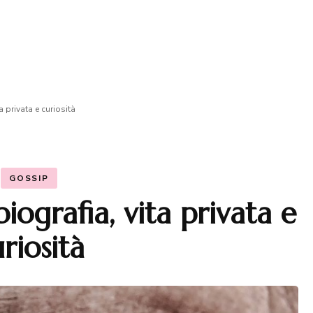
 privata e curiosità
GOSSIP
iografia, vita privata e
riosità