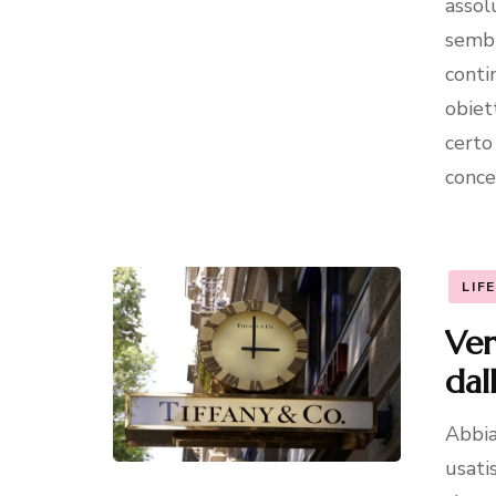
assol
sembr
conti
obiet
certo
conce
LIF
Ver
dal
Abbia
usati