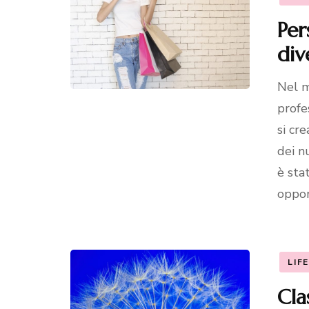
Per
div
Nel m
profe
si cr
dei n
è sta
oppor
LIF
Cla