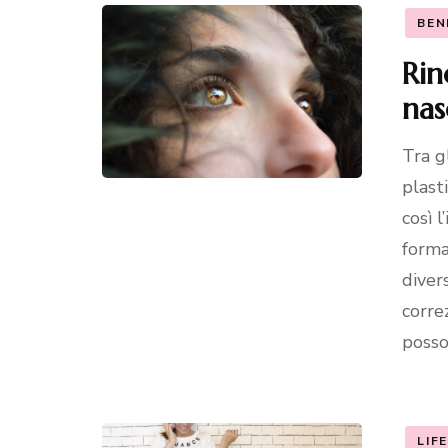
BEN
Rin
nas
Tra g
plast
così 
forma
diver
correz
posso
LIF