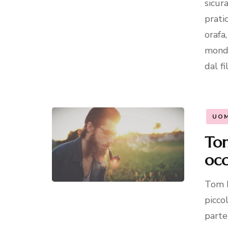
sicur
prati
orafa
mondi
dal f
UO
Tom
occ
Tom F
picco
parte