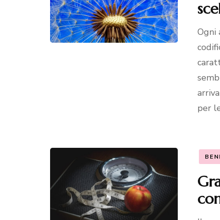
sce
Ogni 
codifi
carat
sembr
arriv
per l
BEN
Gra
con