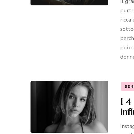
Il gr
purtr
ricca 
sotto
perch
può c
donne
BEN
I 4
inf
Insta