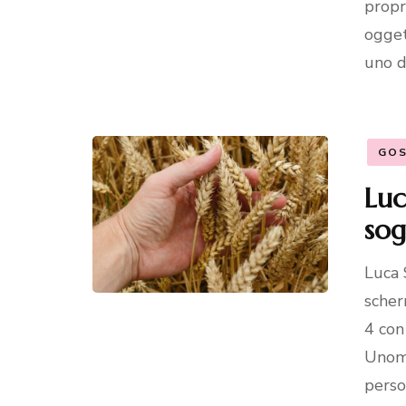
propr
ogget
uno d
GOS
Luc
sog
Luca S
scher
4 con
Unoma
perso