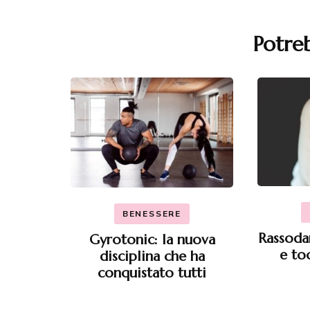
Potreb
Navigazione
articoli
BENESSERE
Rassodar
Gyrotonic: la nuova
e to
disciplina che ha
conquistato tutti