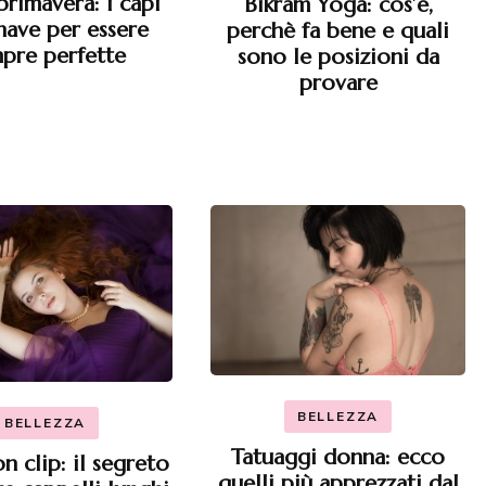
primavera: i capi
Bikram Yoga: cos’è,
have per essere
perchè fa bene e quali
pre perfette
sono le posizioni da
provare
BELLEZZA
BELLEZZA
Tatuaggi donna: ecco
n clip: il segreto
quelli più apprezzati dal