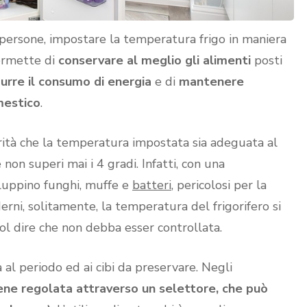
persone, impostare la temperatura frigo in maniera
ermette di
conservare al meglio gli alimenti
posti
durre il consumo di energia
e di
mantenere
mestico
.
olarità che la temperatura impostata sia adeguata al
non superi mai i 4 gradi. Infatti, con una
iluppino funghi, muffe e
batteri
, pericolosi per la
rni, solitamente, la temperatura del frigorifero si
l dire che non debba esser controllata.
a al periodo ed ai cibi da preservare. Negli
ene regolata attraverso un selettore, che può