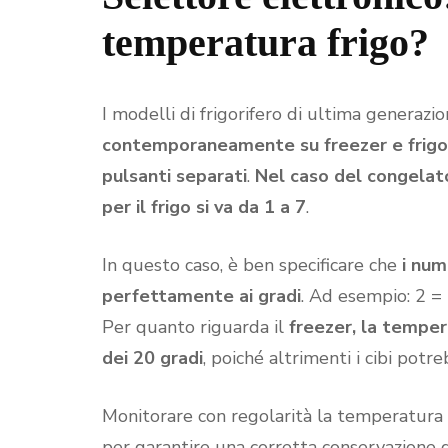
temperatura frigo?
I modelli di frigorifero di ultima generaz
contemporaneamente su freezer e frigo
pulsanti separati
.
Nel caso del congelato
per il frigo si va da 1 a 7
.
In questo caso, è ben specificare che
i num
perfettamente ai gradi
. Ad esempio: 2 = 
Per quanto riguarda il
freezer, la tempe
dei 20 gradi
, poiché altrimenti i cibi potr
Monitorare con regolarità la temperatur
per garantire una corretta conservazione d