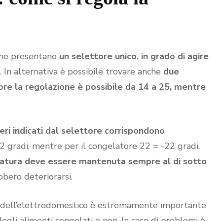
ione presentano
un selettore unico, in grado di agire
. In alternativa è possibile trovare anche
due
re la regolazione è possibile da 14 a 25, mentre
eri indicati dal selettore corrispondono
2 gradi, mentre per il congelatore 22 = -22 gradi.
ratura deve essere mantenuta sempre al di sotto
ebbero deteriorarsi.
a dell’elettrodomestico è estremamente importante
egli alimenti congelati e non. In caso di problemi è